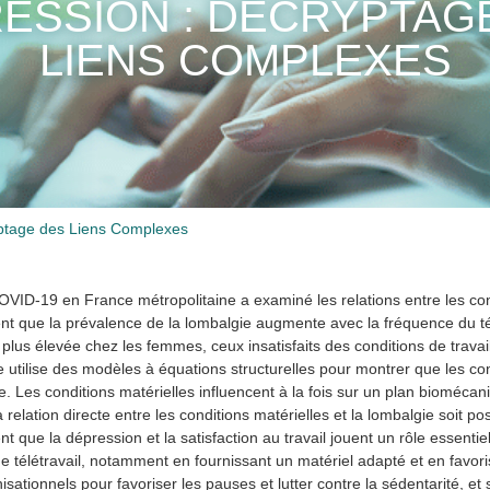
ESSION : DÉCRYPTAG
LIENS COMPLEXES
yptage des Liens Complexes
ID-19 en France métropolitaine a examiné les relations entre les condi
ent que la prévalence de la lombalgie augmente avec la fréquence du té
t plus élevée chez les femmes, ceux insatisfaits des conditions de travai
 utilise des modèles à équations structurelles pour montrer que les cond
algie. Les conditions matérielles influencent à la fois sur un plan bioméca
relation directe entre les conditions matérielles et la lombalgie soit positi
ment que la dépression et la satisfaction au travail jouent un rôle essent
de télétravail, notamment en fournissant un matériel adapté et en favo
onnels pour favoriser les pauses et lutter contre la sédentarité, et 